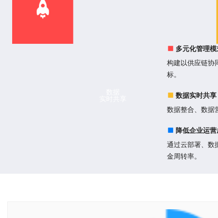
多元化管理模
构建以供应链协
标。
数据
数据实时共享
实时共享
数据整合、数据
降低企业运营
通过云部署、数
金周转率。