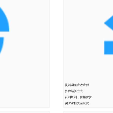
灵活调整应收应付
多种结算方式
获利返利，价格保护
实时掌握资金状况