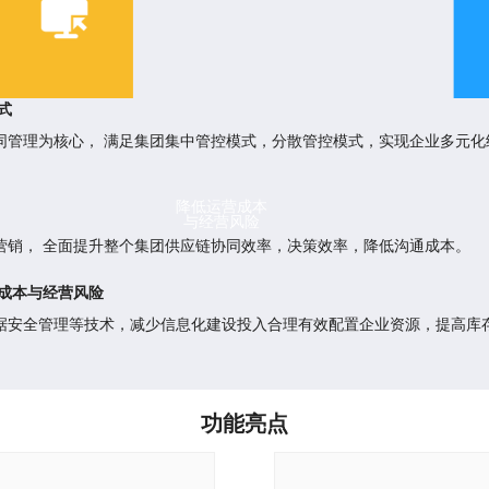
式
同管理为核心， 满足集团集中管控模式，分散管控模式，实现企业多元化
降低运营成本
与经营风险
营销， 全面提升整个集团供应链协同效率，决策效率，降低沟通成本。
成本与经营风险
据安全管理等技术，减少信息化建设投入合理有效配置企业资源，提高库
功能亮点