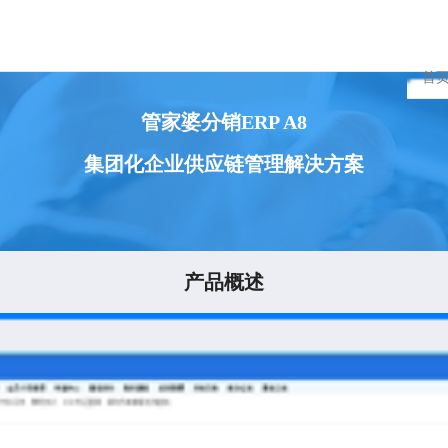
首
管家婆分销ERP A8
集团化企业供应链管理解决方案
产品概述