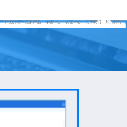
页
产品介绍

更多产品

体验中心
认证中心
关于我们
加入我们