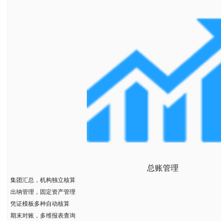
总账管理
集团汇总，机构独立核算
出纳管理，固定资产管理
凭证模板多种自动核算
期末对账，多维报表查询