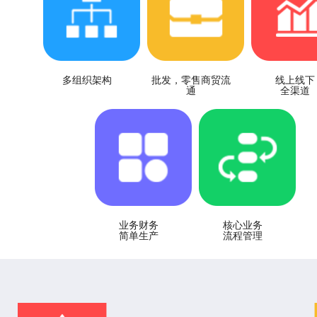
多组织架构
批发，零售商贸流
线上线下
通
全渠道
业务财务
核心业务
简单生产
流程管理