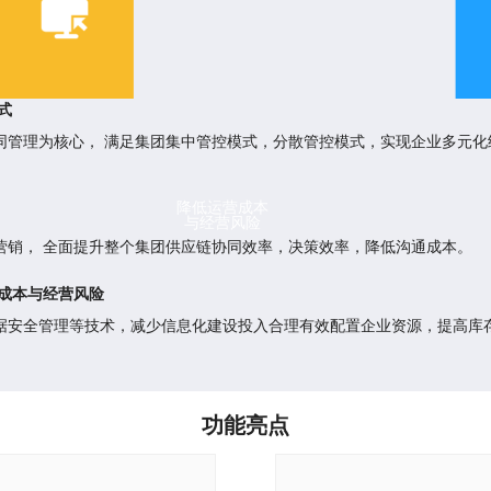
式
同管理为核心， 满足集团集中管控模式，分散管控模式，实现企业多元化
降低运营成本
与经营风险
营销， 全面提升整个集团供应链协同效率，决策效率，降低沟通成本。
成本与经营风险
据安全管理等技术，减少信息化建设投入合理有效配置企业资源，提高库
功能亮点