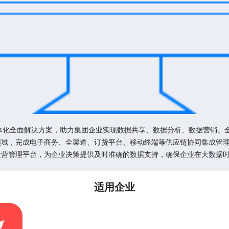
理一体化全面解决方案，助力集团企业实现数据共享、数据分析、数据营销
域，完成电子商务、全渠道、订货平台、移动终端等供应链协同集成管理
运营管理平台，为企业决策提供及时准确的数据支持，确保企业在大数据
适用企业