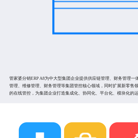
管家婆分销ERP A8为中大型集团企业提供供应链管理、财务管
管理、维修管理、财务管理等集团管控核心领域，同时扩展新零售领
的在线管控，为集团企业打造集成化、协同化、平台化、模块化的